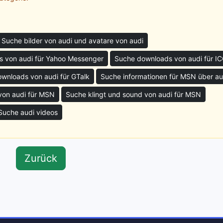
Suche bilder von audi und avatare von audi
 von audi für Yahoo Messenger
Suche downloads von audi für I
wnloads von audi für GTalk
Suche informationen für MSN über au
von audi für MSN
Suche klingt und sound von audi für MSN
Suche audi videos
Zurück