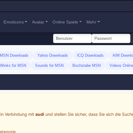
Emoticons
Avatar
Online Spiele
Mehr
MSN Downloads
Yahoo Downloads
ICQ Downloads
AIM Downl
Winks für MSN
Sounds für MSN
Buchstabe MSN
Videos Onlin
in Verbindung mit
audi
und stellen Sie sicher, dass Sie sich die Suche
Kategorie.