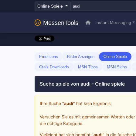
Online Spiele
MessenTools
Instant Messaging
Emoticons
Bilder Anzeigen
Online Spiele
Gtalk Downloads
MSN Tipps
MSN Skins
Suche spiele von audi - Online spiele
Ihre Suche "
audi
" hat kein Ergebnis.
Versuchen Sie es mit gemeinsamen Worten oder 
die richtige Kategorie.
Vielleicht hat sich bemüht "
audi
" in die falsche 