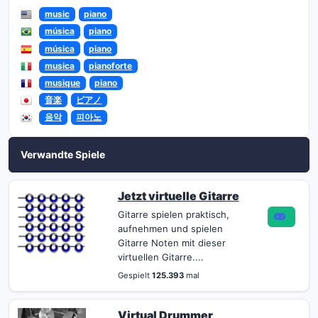
music
piano
música
piano
música
piano
musica
pianoforte
musique
piano
音楽
ピアノ
음악
피아노
Verwandte Spiele
Jetzt virtuelle Gitarre
Gitarre spielen praktisch,
aufnehmen und spielen
Gitarre Noten mit dieser
virtuellen Gitarre....
Gespielt
125.393
mal
Virtual Drummer