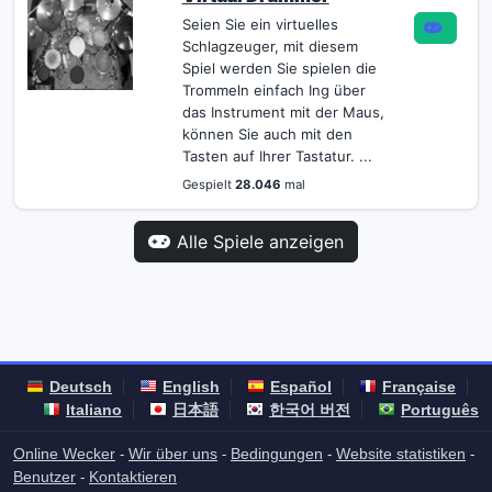
Seien Sie ein virtuelles
Schlagzeuger, mit diesem
Spiel werden Sie spielen die
Trommeln einfach Ing über
das Instrument mit der Maus,
können Sie auch mit den
Tasten auf Ihrer Tastatur. ...
Gespielt
28.046
mal
Alle Spiele anzeigen
Deutsch
English
Español
Française
Italiano
日本語
한국어 버전
Português
Online Wecker
Wir über uns
Bedingungen
Website statistiken
-
-
-
-
Benutzer
Kontaktieren
-