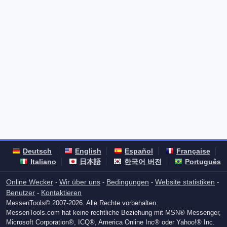
Deutsch
English
Español
Française
Italiano
日本語
한국어 버전
Português
Online Wecker
Wir über uns
Bedingungen
Website statistiken
-
-
-
-
Benutzer
Kontaktieren
-
MessenTools© 2007-2026. Alle Rechte vorbehalten.
MessenTools.com hat keine rechtliche Beziehung mit MSN® Messenger,
Microsoft Corporation®, ICQ®, America Online Inc® oder Yahoo!® Inc.