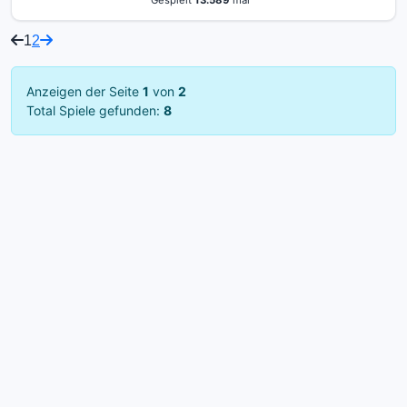
Gespielt
13.589
mal
1
2
Anzeigen der Seite
1
von
2
Total Spiele gefunden:
8