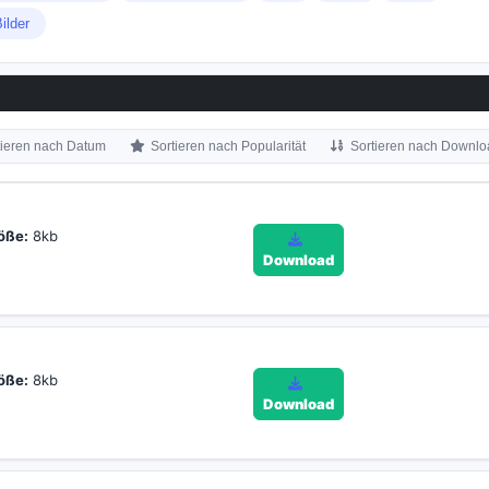
Bilder
tieren nach Datum
Sortieren nach Popularität
Sortieren nach Downlo
öße:
8kb
Download
öße:
8kb
Download