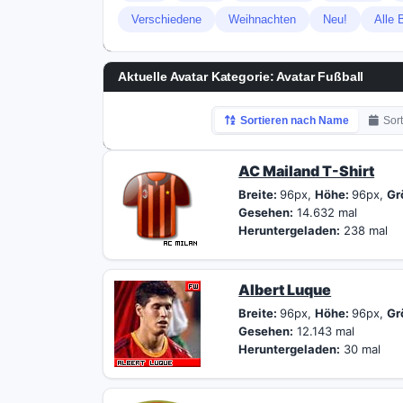
Verschiedene
Weihnachten
Neu!
Alle 
Aktuelle Avatar Kategorie: Avatar Fußball
Sortieren nach Name
Sor
AC Mailand T-Shirt
Breite:
96px,
Höhe:
96px,
Gr
Gesehen:
14.632 mal
Heruntergeladen:
238 mal
Albert Luque
Breite:
96px,
Höhe:
96px,
Gr
Gesehen:
12.143 mal
Heruntergeladen:
30 mal