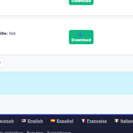
Download
öße:
5kb
Download
eutsch
English
Español
Française
Italia
e statistiken
Benutzer
Kontaktieren
-
-