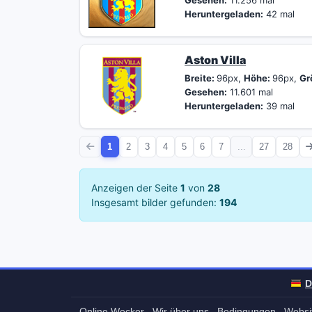
Gesehen:
11.256 mal
Heruntergeladen:
42 mal
Aston Villa
Breite:
96px,
Höhe:
96px,
Gr
Gesehen:
11.601 mal
Heruntergeladen:
39 mal
1
2
3
4
5
6
7
...
27
28
Anzeigen der Seite
1
von
28
Insgesamt bilder gefunden:
194
D
Online Wecker
Wir über uns
Bedingungen
Websit
-
-
-