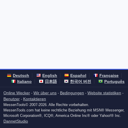
Deutsch
English
Español
Française
Italiano
日本語
한국어 버전
Português
Online Wecker
Wir über uns
Bedingungen
Website statistiken
-
-
-
-
Benutzer
Kontaktieren
-
MessenTools© 2007-2026. Alle Rechte vorbehalten.
MessenTools.com hat keine rechtliche Beziehung mit MSN® Messenger,
Microsoft Corporation®, ICQ®, America Online Inc® oder Yahoo!® Inc.
DannetStudio