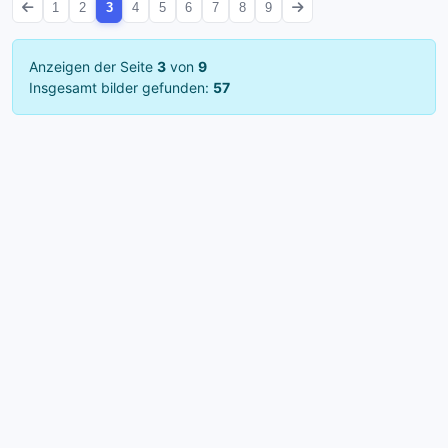
1
2
3
4
5
6
7
8
9
Anzeigen der Seite
3
von
9
Insgesamt bilder gefunden:
57