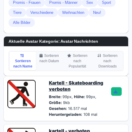
Promis - Frauen
Promis - Männer
Sex
Sport
Tiere
Verschiedene
Weihnachten
Neu!
Alle Bilder
Aktuelle Avatar Kategorie: Avatar Nachrichten
Sortieren
Sortieren
Sortieren
Sortieren
nach Datum
nach
nach
nach Name
Popularität
Downloads
Kartell - Skateboarding
verboten
Breite:
99px,
Höhe:
99px,
Größe:
9kb
Gesehen:
16.517 mal
Heruntergeladen:
108 mal
kartell - verboten