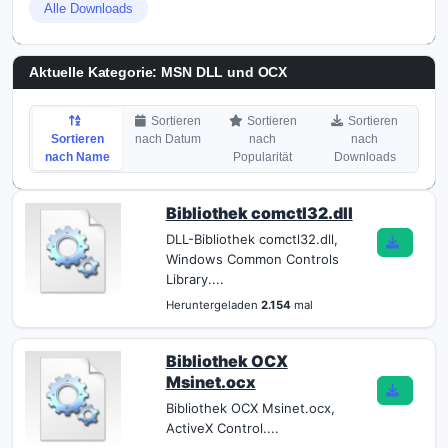
Alle Downloads
Aktuelle Kategorie:
MSN DLL und OCX
Sortieren
Sortieren
Sortieren
Sortieren
nach Datum
nach
nach
nach Name
Popularität
Downloads
Bibliothek comctl32.dll
DLL-Bibliothek comctl32.dll,
Windows Common Controls
Library....
Heruntergeladen
2.154
mal
Bibliothek OCX
Msinet.ocx
Bibliothek OCX Msinet.ocx,
ActiveX Control....