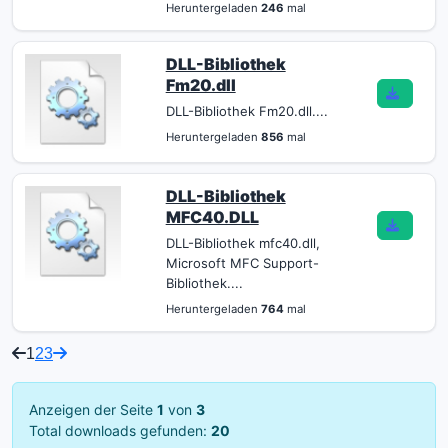
Heruntergeladen
246
mal
DLL-Bibliothek
Fm20.dll
DLL-Bibliothek Fm20.dll....
Heruntergeladen
856
mal
DLL-Bibliothek
MFC40.DLL
DLL-Bibliothek mfc40.dll,
Microsoft MFC Support-
Bibliothek....
Heruntergeladen
764
mal
1
2
3
Anzeigen der Seite
1
von
3
Total downloads gefunden:
20