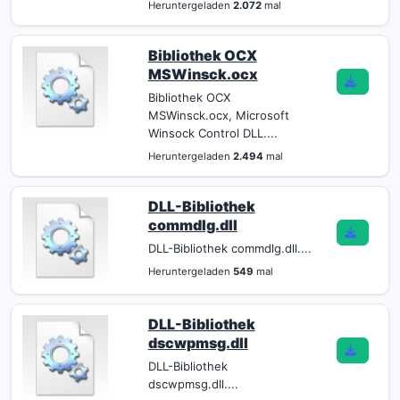
Heruntergeladen
2.072
mal
Bibliothek OCX
MSWinsck.ocx
Bibliothek OCX
MSWinsck.ocx, Microsoft
Winsock Control DLL....
Heruntergeladen
2.494
mal
DLL-Bibliothek
commdlg.dll
DLL-Bibliothek commdlg.dll....
Heruntergeladen
549
mal
DLL-Bibliothek
dscwpmsg.dll
DLL-Bibliothek
dscwpmsg.dll....