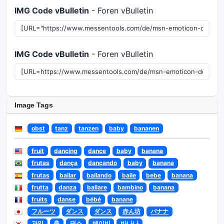
IMG Code vBulletin
- Foren vBulletin
IMG Code vBulletin
- Foren vBulletin
Image Tags
obst
tanz
tanzen
baby
bananen
fruit
dancing
dance
baby
banana
frutas
dança
dançando
baby
banana
frutas
bailar
bailando
baile
bebe
banana
frutta
danza
ballare
bambino
banana
fruits
danse
bébé
banane
フルーツ
ダンス
ダンス
赤ん坊
バナナ
과일
춤
댄스
베이비
바나나