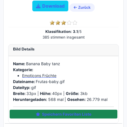
Download
Zurück
Klassifikation:
3.1
/5
385 stimmen insgesamt
Bild Details
Name:
Banana Baby tanz
Kategorie:
Emoticons Früchte
Dateiname:
Frutas-baby.gif
Dateityp:
gif
Breite:
33px |
Höhe:
40px |
Größe:
3kb
Heruntergeladen:
568 mal |
Gesehen:
26.779 mal
Speichern Favoriten Liste