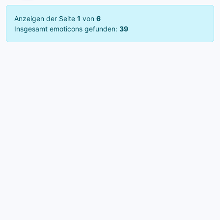
Anzeigen der Seite
1
von
6
Insgesamt emoticons gefunden:
39