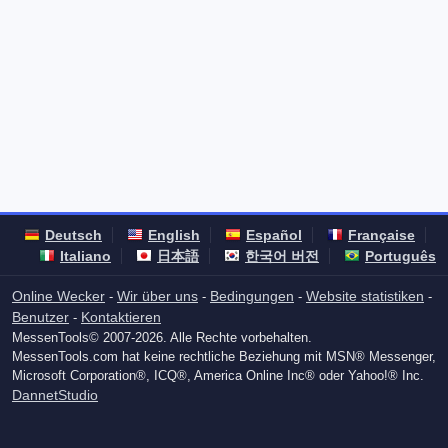
Deutsch
English
Español
Française
Italiano
日本語
한국어 버전
Português
Online Wecker
Wir über uns
Bedingungen
Website statistiken
-
-
-
-
Benutzer
Kontaktieren
-
MessenTools© 2007-2026. Alle Rechte vorbehalten.
MessenTools.com hat keine rechtliche Beziehung mit MSN® Messenger,
Microsoft Corporation®, ICQ®, America Online Inc® oder Yahoo!® Inc.
DannetStudio