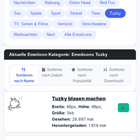
Nachrichten
Nahrung
Onion Head
Red Fox
Sex
Spiele
Sport
Strand
Tiere
Tuzky
TV, Serien & Filme
Verrückt
Verschiedene
Weihnachten
Neu!
Alle Emoticons
Aktuelle Emoticon Kategorie:
Emoticons Tuzky
Sortieren
Sortieren
Sortieren
Sortieren
nach Datum
nach
nach
nach Name
Popularität
Downloads
Tuzky blasen machen
Breite:
48px,
Höhe:
48px,
Größe:
5kb
Gesehen:
26.697 mal
Heruntergeladen:
1.814 mal