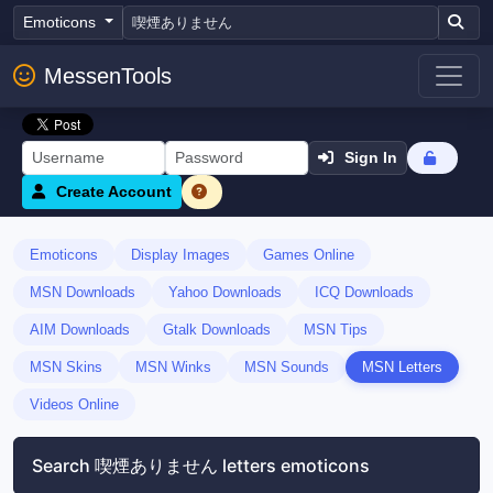
Emoticons
MessenTools
Sign In
Create Account
Emoticons
Display Images
Games Online
MSN Downloads
Yahoo Downloads
ICQ Downloads
AIM Downloads
Gtalk Downloads
MSN Tips
MSN Skins
MSN Winks
MSN Sounds
MSN Letters
Videos Online
Search 喫煙ありません letters emoticons