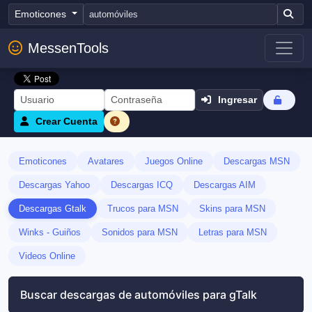
Emoticones
MessenTools
Ingresar
Crear Cuenta
Emoticones
Avatares
Juegos Online
Descargas MSN
Descargas Yahoo
Descargas ICQ
Descargas AIM
Descargas Gtalk
Trucos para MSN
Skins para MSN
Winks - Guiños
Sonidos para MSN
Letras para MSN
Videos Online
Buscar descargas de automóviles para gTalk