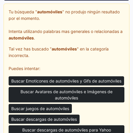
Tu búsqueda "
automóviles
" no produjo ningún resultado
por el momento.
Intenta utilizando palabras mas generales o relacionadas a
automóviles
.
Tal vez has buscado "
automóviles
" en la categoría
incorrecta.
Puedes intentar:
Buscar Emoticones de automóviles y Gifs de automóviles
Buscar Avatares de automóviles e Imágenes de
automóviles
Buscar juegos de automóviles
Buscar descargas de automóviles
Buscar descargas de automóviles para Yahoo