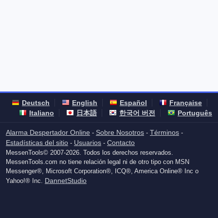
Deutsch
English
Español
Française
Italiano
日本語
한국어 버전
Português
Alarma Despertador Online
Sobre Nosotros
Términos
-
-
-
Estadísticas del sitio
Usuarios
Contacto
-
-
MessenTools© 2007-2026. Todos los derechos reservados.
MessenTools.com no tiene relación legal ni de otro tipo con MSN
Messenger®, Microsoft Corporation®, ICQ®, America Online® Inc o
DannetStudio
Yahoo!® Inc.