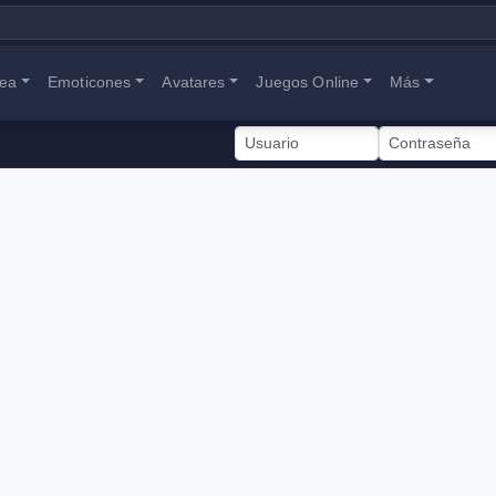
nea
Emoticones
Avatares
Juegos Online
Más