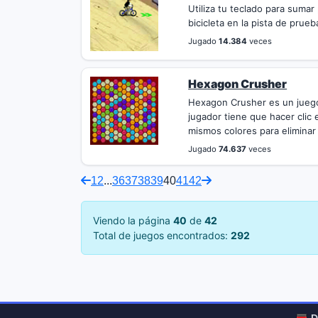
Utiliza tu teclado para sumar
bicicleta en la pista de prueba
Jugado
14.384
veces
Hexagon Crusher
Hexagon Crusher es un juego
jugador tiene que hacer clic
mismos colores para eliminar
Jugado
74.637
veces
1
2
...
36
37
38
39
40
41
42
Viendo la página
40
de
42
Total de juegos encontrados:
292