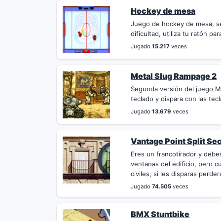
Hockey de mesa
Juego de hockey de mesa, sel
dificultad, utiliza tu ratón para
Jugado
15.217
veces
Metal Slug Rampage 2
Segunda versión del juego Me
teclado y dispara con las tecla
Jugado
13.679
veces
Vantage Point Split Se
Eres un francotirador y debes
ventanas del edificio, pero 
civiles, si les disparas perder
Jugado
74.505
veces
BMX Stuntbike