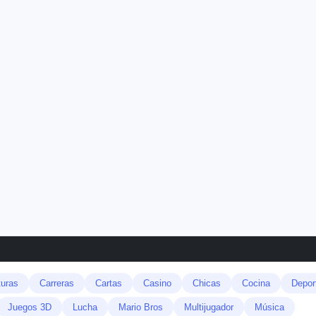
uras
Carreras
Cartas
Casino
Chicas
Cocina
Depor
Juegos 3D
Lucha
Mario Bros
Multijugador
Música