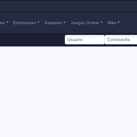
nea
Emoticones
Avatares
Juegos Online
Más