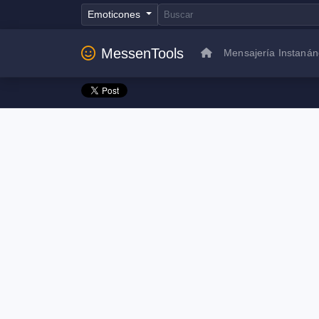
Emoticones
MessenTools
Mensajería Instaná