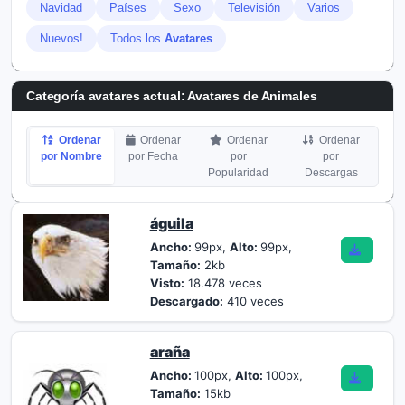
Navidad
Países
Sexo
Televisión
Varios
Nuevos!
Todos los
Avatares
Categoría avatares actual: Avatares de Animales
Ordenar
Ordenar
Ordenar
Ordenar
por Nombre
por Fecha
por
por
Popularidad
Descargas
águila
Ancho:
99px,
Alto:
99px,
Tamaño:
2kb
Visto:
18.478 veces
Descargado:
410 veces
araña
Ancho:
100px,
Alto:
100px,
Tamaño:
15kb