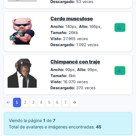
Descargado:
53 veces
Cerdo musculoso
Ancho:
140px,
Alto:
166px,
Tamaño:
26kb
Visto:
27.965 veces
Descargado:
1.092 veces
Chimpancé con traje
Ancho:
99px,
Alto:
99px,
Tamaño:
6kb
Visto:
16.070 veces
Descargado:
370 veces
1
2
3
4
5
6
7
Viendo la página
1
de
7
Total de avatares e imágenes encontradas:
45