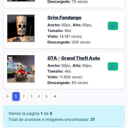
Descargado:
73 veces
Grim Fandango
Ancho:
90px,
Alto:
90px,
Tamaño:
6kb
Visto:
14.181 veces
Descargado:
209 veces
GTA - Grand Theft Auto
Ancho:
99px,
Alto:
99px,
Tamaño:
4kb
Visto:
11.956 veces
Descargado:
83 veces
1
2
3
4
5
Viendo la página
1
de
5
Total de avatares e imágenes encontradas:
31