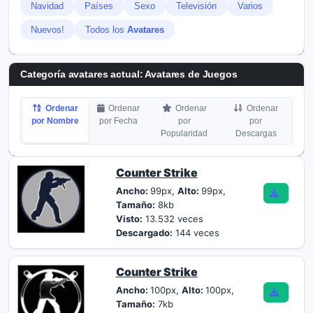
Navidad
Países
Sexo
Televisión
Varios
Nuevos!
Todos los
Avatares
Categoría avatares actual: Avatares de Juegos
Ordenar
Ordenar
Ordenar
Ordenar
por Nombre
por Fecha
por
por
Popularidad
Descargas
Counter Strike
Ancho:
99px,
Alto:
99px,
Tamaño:
8kb
Visto:
13.532 veces
Descargado:
144 veces
Counter Strike
Ancho:
100px,
Alto:
100px,
Tamaño:
7kb