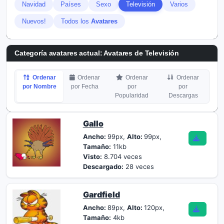
Navidad
Países
Sexo
Televisión
Varios
Nuevos!
Todos los
Avatares
Categoría avatares actual: Avatares de Televisión
Ordenar
Ordenar
Ordenar
Ordenar
por Nombre
por Fecha
por
por
Popularidad
Descargas
Gallo
Ancho:
99px,
Alto:
99px,
Tamaño:
11kb
Visto:
8.704 veces
Descargado:
28 veces
Gardfield
Ancho:
89px,
Alto:
120px,
Tamaño:
4kb