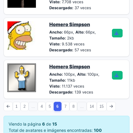
Visto:
7.708 veces
Descargado:
37 veces
Homero Simpson
Ancho:
66px,
Alto:
66px,
Tamaño:
2kb
Visto:
9.538 veces
Descargado:
57 veces
Homero Simpson
Ancho:
100px,
Alto:
100px,
Tamaño:
11kb
Visto:
11.137 veces
Descargado:
139 veces
1
2
...
4
5
6
7
8
...
14
15
Viendo la página
6
de
15
Total de avatares e imágenes encontradas:
100