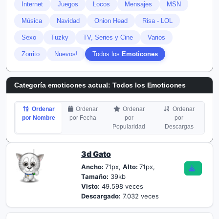
Internet
Juegos
Locos
Mensajes
MSN
Música
Navidad
Onion Head
Risa - LOL
Sexo
Tuzky
TV, Series y Cine
Varios
Zorrito
Nuevos!
Todos los
Emoticones
Categoría emoticones actual: Todos los
Emoticones
Ordenar
Ordenar
Ordenar
Ordenar
por Nombre
por Fecha
por
por
Popularidad
Descargas
3d Gato
Ancho:
71px,
Alto:
71px,
Tamaño:
39kb
Visto:
49.598 veces
Descargado:
7.032 veces