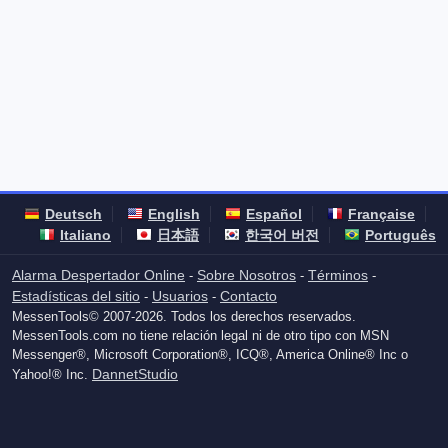
Deutsch
English
Español
Française
Italiano
日本語
한국어 버전
Português
Alarma Despertador Online
Sobre Nosotros
Términos
-
-
-
Estadísticas del sitio
Usuarios
Contacto
-
-
MessenTools© 2007-2026. Todos los derechos reservados.
MessenTools.com no tiene relación legal ni de otro tipo con MSN
Messenger®, Microsoft Corporation®, ICQ®, America Online® Inc o
DannetStudio
Yahoo!® Inc.