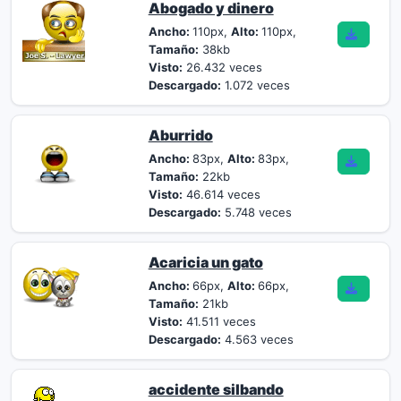
Abogado y dinero
Ancho:
110px,
Alto:
110px,
Tamaño:
38kb
Visto:
26.432 veces
Descargado:
1.072 veces
Aburrido
Ancho:
83px,
Alto:
83px,
Tamaño:
22kb
Visto:
46.614 veces
Descargado:
5.748 veces
Acaricia un gato
Ancho:
66px,
Alto:
66px,
Tamaño:
21kb
Visto:
41.511 veces
Descargado:
4.563 veces
accidente silbando