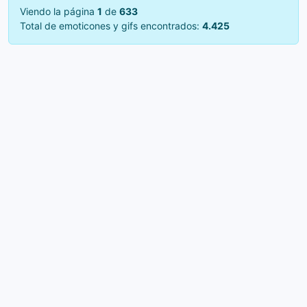
Viendo la página
1
de
633
Total de emoticones y gifs encontrados:
4.425