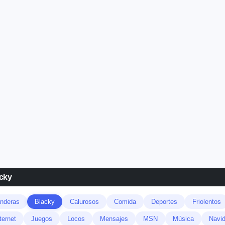
acky
nderas
Blacky
Calurosos
Comida
Deportes
Friolentos
ternet
Juegos
Locos
Mensajes
MSN
Música
Navi