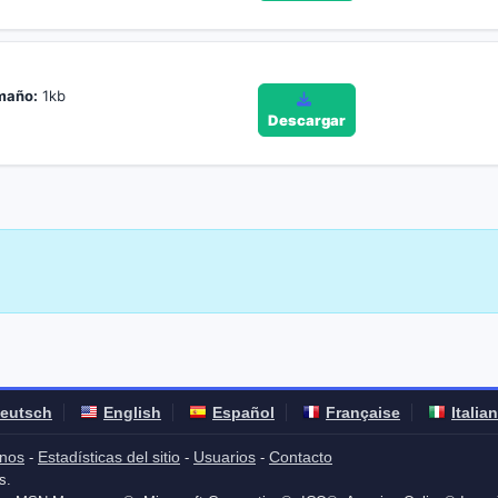
maño:
1kb
Descargar
eutsch
English
Español
Française
Italia
nos
Estadísticas del sitio
Usuarios
Contacto
-
-
-
s.