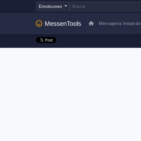
Emoticones
MessenTools
Mensajería Instaná