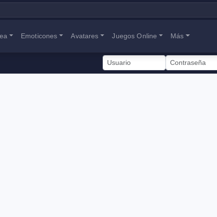
nea
Emoticones
Avatares
Juegos Online
Más