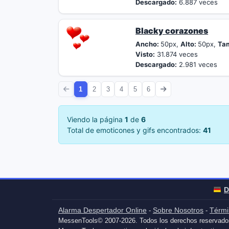
Descargado:
6.887 veces
Blacky corazones
Ancho:
50px,
Alto:
50px,
Ta
Visto:
31.874 veces
Descargado:
2.981 veces
1
2
3
4
5
6
Viendo la página
1
de
6
Total de emoticones y gifs encontrados:
41
D
Alarma Despertador Online
Sobre Nosotros
Térmi
-
-
MessenTools© 2007-2026. Todos los derechos reservado