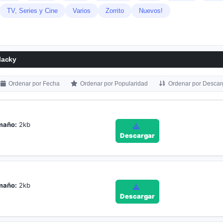
TV, Series y Cine
Varios
Zorrito
Nuevos!
lacky
Ordenar por Fecha
Ordenar por Popularidad
Ordenar por Descar
maño:
2kb
Descargar
maño:
2kb
Descargar