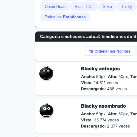
Onion Head
Risa - LOL
Sexo
Tuzky
Todos los
Emoticones
Categoría emoticones actual:
Emoticones de B
Ordenar por Nombre
Blacky anteojos
Ancho:
50px,
Alto:
50px,
Ta
Visto:
14.611 veces
Descargado:
488 veces
Blacky asombrado
Ancho:
50px,
Alto:
50px,
Ta
Visto:
25.774 veces
Descargado:
2.377 veces