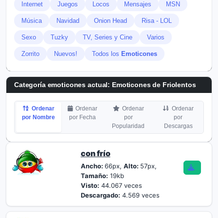
Internet
Juegos
Locos
Mensajes
MSN
Música
Navidad
Onion Head
Risa - LOL
Sexo
Tuzky
TV, Series y Cine
Varios
Zorrito
Nuevos!
Todos los
Emoticones
Categoría emoticones actual:
Emoticones de Friolentos
Ordenar
Ordenar
Ordenar
Ordenar
por Nombre
por Fecha
por
por
Popularidad
Descargas
con frío
Ancho:
66px,
Alto:
57px,
Tamaño:
19kb
Visto:
44.067 veces
Descargado:
4.569 veces