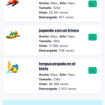
Ancho:
66px,
Alto:
54px,
Tamaño:
32kb
Visto:
29.261 veces
Descargado:
657 veces
jugando con un trineo
Ancho:
66px,
Alto:
54px,
Tamaño:
16kb
Visto:
27.088 veces
Descargado:
538 veces
lengua pegada en el
hielo
Ancho:
60px,
Alto:
54px,
Tamaño:
23kb
Visto:
48.368 veces
Descargado:
2.913 veces