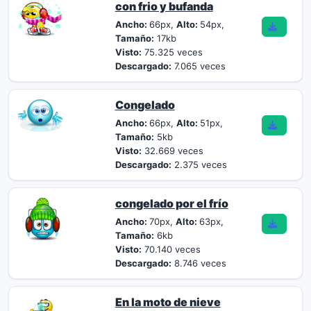
con frio y bufanda
Ancho:
66px,
Alto:
54px,
Tamaño:
17kb
Visto:
75.325 veces
Descargado:
7.065 veces
Congelado
Ancho:
66px,
Alto:
51px,
Tamaño:
5kb
Visto:
32.669 veces
Descargado:
2.375 veces
congelado por el frío
Ancho:
70px,
Alto:
63px,
Tamaño:
6kb
Visto:
70.140 veces
Descargado:
8.746 veces
En la moto de nieve