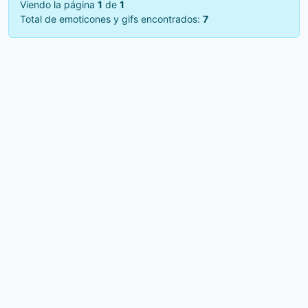
Viendo la página
1
de
1
Total de emoticones y gifs encontrados:
7