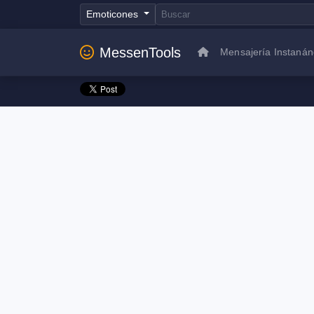
Emoticones
MessenTools
Mensajería Instaná