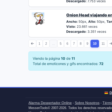
Descargado:
7.753 veces
Onion Head viajando e
Ancho:
50px,
Alto:
50px,
Ta
Visto:
23.661 veces
Descargado:
3.351 veces
1
2
...
5
6
7
8
9
10
11
Viendo la página
10
de
11
Total de emoticones y gifs encontrados:
72
D
Alarma Despertador Online
Sobre Nosotros
Térmi
-
-
MessenTools© 2007-2026. Todos los derechos reservado