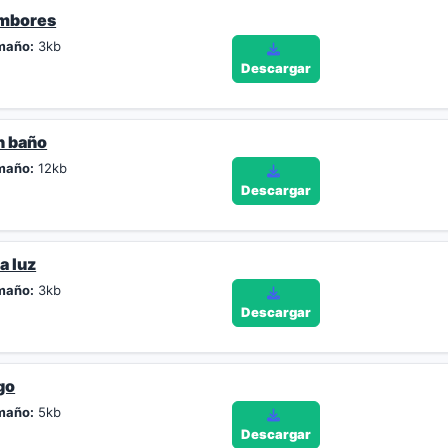
ambores
maño:
3kb
Descargar
n baño
maño:
12kb
Descargar
a luz
maño:
3kb
Descargar
go
maño:
5kb
Descargar