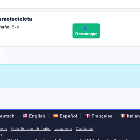
n motocicleta
maño:
5kb
Descargar
eutsch
English
Español
Française
Italia
nos
Estadísticas del sitio
Usuarios
Contacto
-
-
-
s.