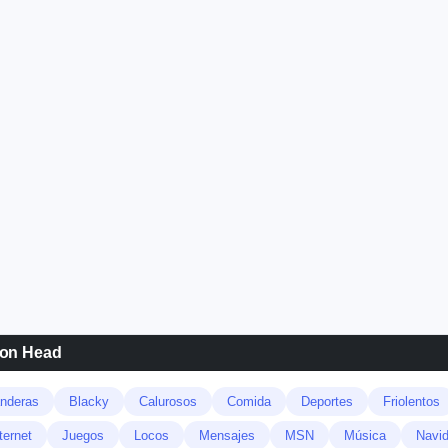
ion Head
nderas
Blacky
Calurosos
Comida
Deportes
Friolentos
ternet
Juegos
Locos
Mensajes
MSN
Música
Navi