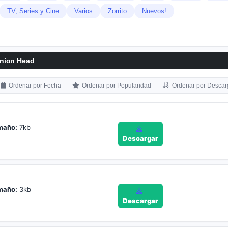
TV, Series y Cine
Varios
Zorrito
Nuevos!
nion Head
Ordenar por Fecha
Ordenar por Popularidad
Ordenar por Descar
maño:
7kb
Descargar
maño:
3kb
Descargar