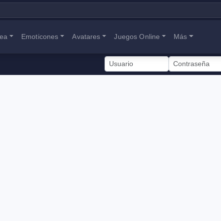
nea
Emoticones
Avatares
Juegos Online
Más