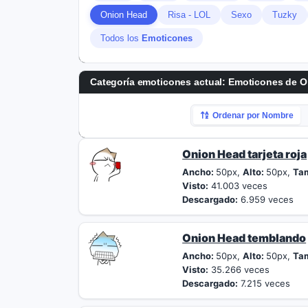
Onion Head
Risa - LOL
Sexo
Tuzky
Todos los
Emoticones
Categoría emoticones actual:
Emoticones de O
Ordenar por Nombre
Onion Head tarjeta roja
Ancho:
50px,
Alto:
50px,
Ta
Visto:
41.003 veces
Descargado:
6.959 veces
Onion Head temblando
Ancho:
50px,
Alto:
50px,
Ta
Visto:
35.266 veces
Descargado:
7.215 veces