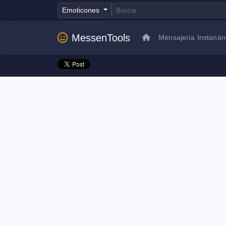
Emoticones
MessenTools
Mensajería Instaná