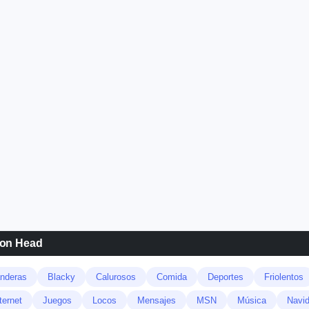
ion Head
nderas
Blacky
Calurosos
Comida
Deportes
Friolentos
ternet
Juegos
Locos
Mensajes
MSN
Música
Navi