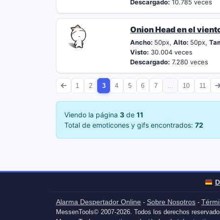
Descargado:
10.785 veces
Onion Head en el vient
Ancho:
50px,
Alto:
50px,
Ta
Visto:
30.004 veces
Descargado:
7.280 veces
1
2
3
4
5
6
7
...
10
11
Viendo la página
3
de
11
Total de emoticones y gifs encontrados:
72
D
Alarma Despertador Online
Sobre Nosotros
Térmi
-
-
MessenTools© 2007-2026. Todos los derechos reservado