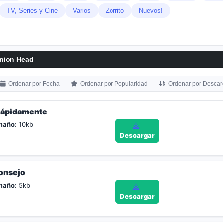
TV, Series y Cine
Varios
Zorrito
Nuevos!
nion Head
Ordenar por Fecha
Ordenar por Popularidad
Ordenar por Descar
rápidamente
maño:
10kb
Descargar
onsejo
maño:
5kb
Descargar