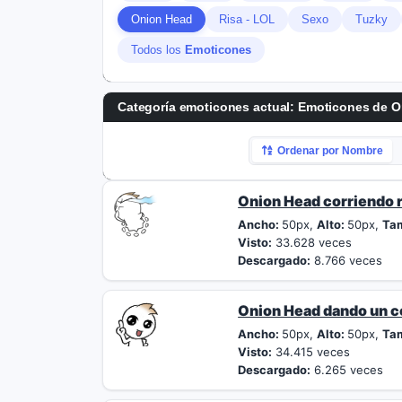
Onion Head
Risa - LOL
Sexo
Tuzky
Todos los
Emoticones
Categoría emoticones actual:
Emoticones de O
Ordenar por Nombre
Onion Head corriendo 
Ancho:
50px,
Alto:
50px,
Ta
Visto:
33.628 veces
Descargado:
8.766 veces
Onion Head dando un c
Ancho:
50px,
Alto:
50px,
Ta
Visto:
34.415 veces
Descargado:
6.265 veces