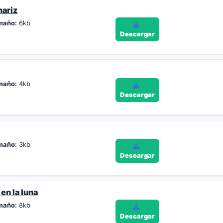
nariz
maño:
6kb
Descargar
maño:
4kb
Descargar
maño:
3kb
Descargar
en la luna
maño:
8kb
Descargar