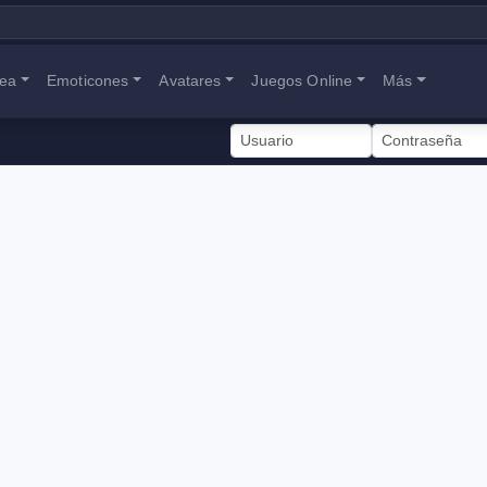
nea
Emoticones
Avatares
Juegos Online
Más