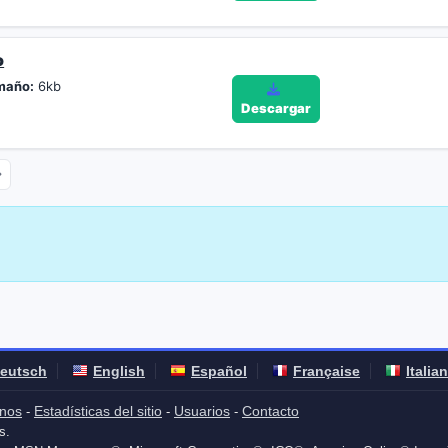
o
maño:
6kb
Descargar
eutsch
English
Español
Française
Italia
nos
Estadísticas del sitio
Usuarios
Contacto
-
-
-
s.