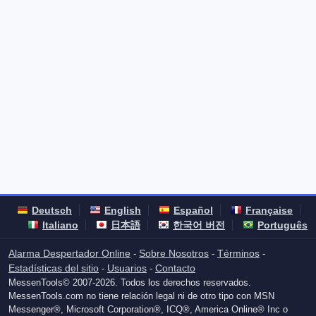
Deutsch
English
Español
Française
Italiano
日本語
한국어 버전
Português
Alarma Despertador Online
Sobre Nosotros
Términos
-
-
-
Estadísticas del sitio
Usuarios
Contacto
-
-
MessenTools© 2007-2026. Todos los derechos reservados.
MessenTools.com no tiene relación legal ni de otro tipo con MSN
Messenger®, Microsoft Corporation®, ICQ®, America Online® Inc o