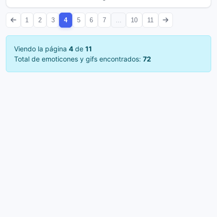
1
2
3
4
5
6
7
...
10
11
Viendo la página
4
de
11
Total de emoticones y gifs encontrados:
72