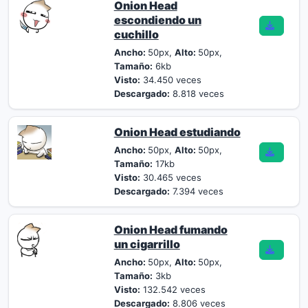
Onion Head
escondiendo un
cuchillo
Ancho:
50px,
Alto:
50px,
Tamaño:
6kb
Visto:
34.450 veces
Descargado:
8.818 veces
Onion Head estudiando
Ancho:
50px,
Alto:
50px,
Tamaño:
17kb
Visto:
30.465 veces
Descargado:
7.394 veces
Onion Head fumando
un cigarrillo
Ancho:
50px,
Alto:
50px,
Tamaño:
3kb
Visto:
132.542 veces
Descargado:
8.806 veces