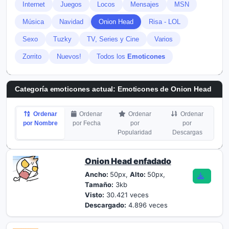
Internet
Juegos
Locos
Mensajes
MSN
Música
Navidad
Onion Head
Risa - LOL
Sexo
Tuzky
TV, Series y Cine
Varios
Zorrito
Nuevos!
Todos los
Emoticones
Categoría emoticones actual:
Emoticones de Onion Head
Ordenar
Ordenar
Ordenar
Ordenar
por Nombre
por Fecha
por
por
Popularidad
Descargas
Onion Head enfadado
Ancho:
50px,
Alto:
50px,
Tamaño:
3kb
Visto:
30.421 veces
Descargado:
4.896 veces