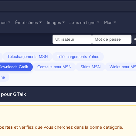
anée
Émoticônes
Images
Jeux en ligne
Plus
Téléchargements MSN
Téléchargements Yahoo
Downloads Gtalk
Conseils pour MSN
Skins MSN
Winks pour M
ine
 pour GTalk
portes
et vérifiez que vous cherchez dans la bonne catégorie.