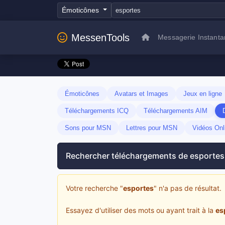
Émoticônes
MessenTools
Messagerie Instant
Émoticônes
Avatars et Images
Jeux en ligne
Téléchargements ICQ
Téléchargements AIM
Sons pour MSN
Lettres pour MSN
Vidéos Onl
Rechercher téléchargements de esportes
Votre recherche "
esportes
" n'a pas de résultat.
Essayez d'utiliser des mots ou ayant trait à la
es