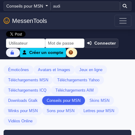
Conseils pour MSN
MessenTools
Connecter
Créer un compte
Émoticônes
Avatars et Images
Jeux en ligne
Téléchargements MSN
Téléchargements Yahoo
Téléchargements ICQ
Téléchargements AIM
Downloads Gtalk
Conseils pour MSN
Skins MSN
Winks pour MSN
Sons pour MSN
Lettres pour MSN
Vidéos Online