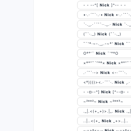
- - --^[
Nick
]^-- - -
•·.·´¯`·.·•
Nick
•·.·´¯`·
`·.¸¸.·´´¯`··._.·
Nick
`·.¸
(¯`·._)
Nick
(¯`·._)
¯¨'*·~-.¸¸,.-~*'
Nick
¯¨'
Oº°‘¨
Nick
¨‘°ºO
×º°”˜`”°º×
Nick
×º°”˜`
.·´¯`·->
Nick
<-·´¯`·.
<º))))><.·´¯`·.
Nick
¸.·
- -¤--^]
Nick
[^--¤- -
~²ºº²~
Nick
~²ºº³~
._|.<(+_+)>.|_.
Nick
._
..|..<(+_
Nick
_+>..|..
-·=»‡«=·-
Nick
-·=»‡«