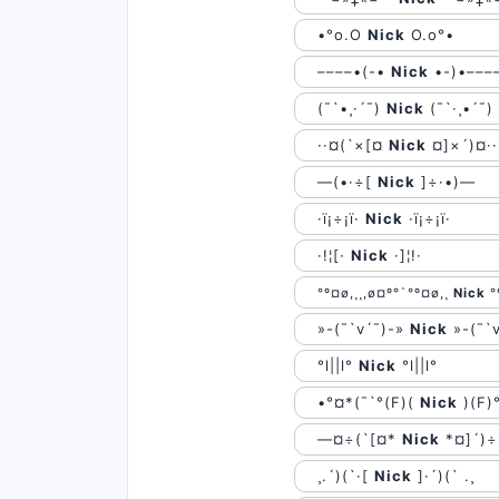
•°o.O
Nick
O.o°•
––––•(-•
Nick
•-)•–––
(¯`•¸·´¯)
Nick
(¯`·¸•´¯)
··¤(`×[¤
Nick
¤]×´)¤··
—(•·÷[
Nick
]÷·•)—
·ï¡÷¡ï·
Nick
·ï¡÷¡ï·
·!¦[·
Nick
·]¦!·
°º¤ø,¸¸,ø¤º°`°º¤ø,¸
Nick
°
»-(¯`v´¯)-»
Nick
»-(¯`v
°l||l°
Nick
°l||l°
•°¤*(¯`°(F)(
Nick
)(F)
—¤÷(`[¤*
Nick
*¤]´)
¸.´)(`·[
Nick
]·´)(` .¸