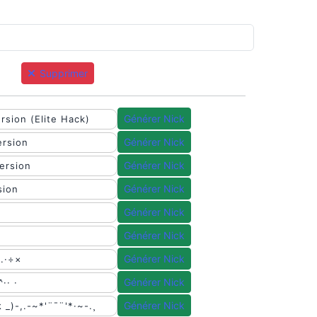
Supprimer
Générer Nick
rsion (Elite Hack)
Générer Nick
ersion
Générer Nick
ersion
Générer Nick
sion
Générer Nick
Générer Nick
Générer Nick
·.·÷×
Générer Nick
·· ·
Générer Nick
k
_)-,.-~*'¨¯¨'*·~-.¸