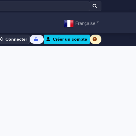
Française
Connecter
Créer un compte