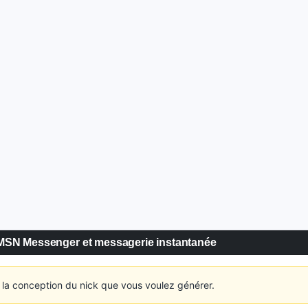
MSN Messenger et messagerie instantanée
la conception du nick que vous voulez générer.