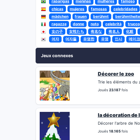
raparigas
meninas
mulheres
famoso
chicas
mujeres
famosas
celebridades
mädchen
frauen
berühmt
berühmtheite
ragazze
donne
noto
celebrità
trucco
女の子
女性たち
有名な
有名人
化粧
여자
여자들
유명한
유명
인사
메이크
Jeux connexes
Décorer le zoo
Trie les éléments du 
Joués
23.187
fois
la décoration de 
Décorer l'arbre de No
Joués
18.165
fois