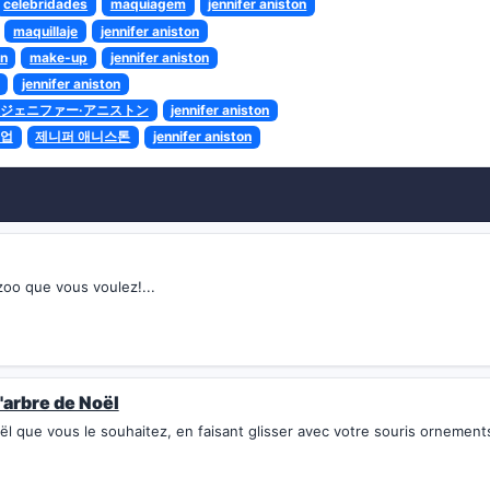
celebridades
maquiagem
jennifer aniston
maquillaje
jennifer aniston
n
make-up
jennifer aniston
jennifer aniston
ジェニファー·アニストン
jennifer aniston
업
제니퍼 애니스톤
jennifer aniston
zoo que vous voulez!...
l'arbre de Noël
ël que vous le souhaitez, en faisant glisser avec votre souris ornements.