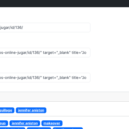
uillage
jennifer aniston
eup
jennifer aniston
makeover