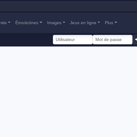
anée
Émoticônes
Images
Jeux en ligne
Plus