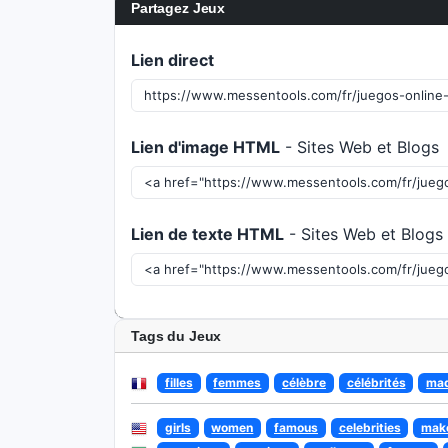
Partagez Jeux
Lien direct
Lien d'image HTML
- Sites Web et Blogs
Lien de texte HTML
- Sites Web et Blogs
Tags du Jeux
filles
femmes
célèbre
célébrités
maq
girls
women
famous
celebrities
mak