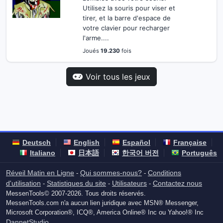
Utilisez la souris pour viser et
tirer, et la barre d'espace de
votre clavier pour recharger
l'arme....
Joués
19.230
fois
Voir tous les jeux
Deutsch
English
Español
Française
Italiano
日本語
한국어 버전
Português
Réveil Matin en Ligne
Qui sommes-nous?
Conditions
-
-
d'utilisation
Statistiques du site
Utilisateurs
Contactez nous
-
-
-
MessenTools© 2007-2026. Tous droits réservés.
MessenTools.com n'a aucun lien juridique avec MSN® Messenger,
Microsoft Corporation®, ICQ®, America Online® Inc ou Yahoo!® Inc
DannetStudio