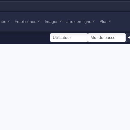
anée
Émoticônes
Images
Jeux en ligne
Plus