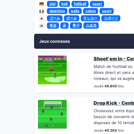
ziel
ball
fußball
sport
obiettivo
palla
calcio
sport
ゴール
ボール
サッカー
スポーツ
목표
공
축구
스포츠
Jeux connexes
Shoot' em In - Co
Match de football où
libres direct et sans
niveaux, qui va augment
Joués
48.805
fois
Drop Kick - Cent
Choisissez votre équi
besoin de convertir d
disposez de 10 tentati
Joués
40.204
fois