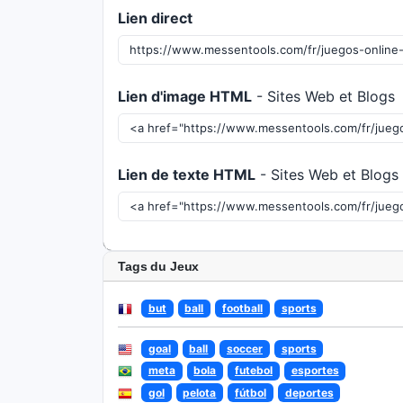
Lien direct
Lien d'image HTML
- Sites Web et Blogs
Lien de texte HTML
- Sites Web et Blogs
Tags du Jeux
but
ball
football
sports
goal
ball
soccer
sports
meta
bola
futebol
esportes
gol
pelota
fútbol
deportes