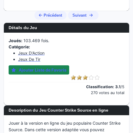
Précédent
Suivant
Détails du Jeu
Joués:
103.469 fois.
Catégorie:
Jeux D'Action
Jeux De Tir
Ajouter Liste de Favoris
Classification:
3.1
/5
270 votes au total
Description du Jeu Counter Strike Source en ligne
Jouer à la version en ligne du jeu populaire Counter Strike
Source. Dans cette version adaptée vous pouvez