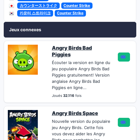
カウンターストライク
Counter Strike
카운터 스트라이크
Counter Strike
Jeux connexes
Angry Birds Bad
Piggies
Écouter la version en ligne du
jeu populaire Angry Birds Bad
Piggies gratuitement! Version
anglaise Angry Birds Bad
Piggies en ligne...
Joués
32.116
fois
Angry Birds Space
Nouvelle version du populaire
jeu Angry Birds. Cette fois
vous devez aider les Angry
Birds pour combattre les