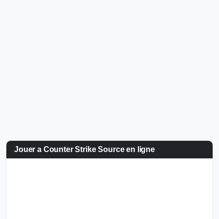
Jouer a Counter Strike Source en ligne