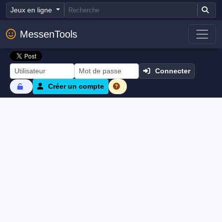
Jeux en ligne
MessenTools
Connecter
Créer un compte