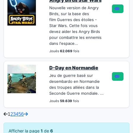
Angry Birds Star Wars
Nouvelle version de Angry
Birds, sur la base des
film Guerres des étoiles -
Star Wars. Cette fois vous
devez aider les Angry Birds
pour combattre les ennemis
dans l'espace...
Joués
62.069
fois
D-Day en Normandie
Jeu de guerre basé sur
desembardo en Normandie
des troupes alliées dans la
Seconde Guerre mondiale. ...
Joués
59.639
fois
1
2
3
4
5
6
Afficher la page
1
de
6