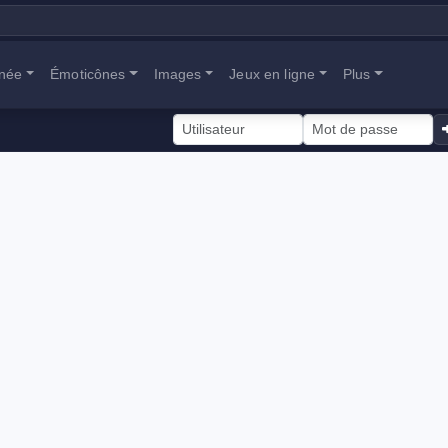
anée
Émoticônes
Images
Jeux en ligne
Plus