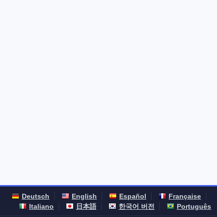
Deutsch
English
Español
Française
Italiano
日本語
한국어 버전
Português