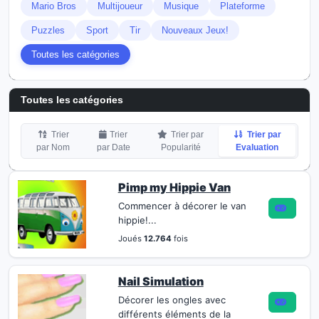
Mario Bros
Multijoueur
Musique
Plateforme
Puzzles
Sport
Tir
Nouveaux Jeux!
Toutes les catégories
Toutes les catégories
Trier
Trier
Trier par
Trier par
par Nom
par Date
Popularité
Evaluation
Pimp my Hippie Van
Commencer à décorer le van
hippie!...
Joués
12.764
fois
Nail Simulation
Décorer les ongles avec
différents éléments de la