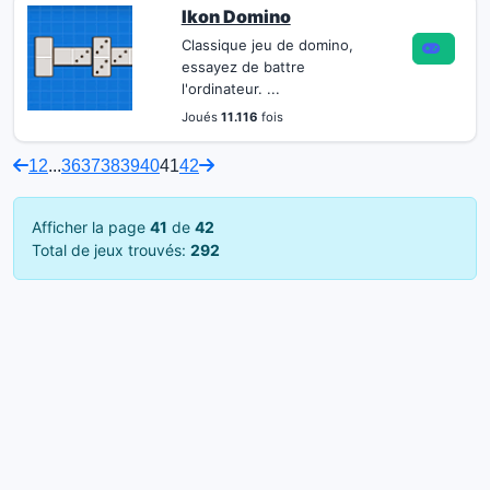
Ikon Domino
Classique jeu de domino,
essayez de battre
l'ordinateur. ...
Joués
11.116
fois
1
2
...
36
37
38
39
40
41
42
Afficher la page
41
de
42
Total de jeux trouvés:
292