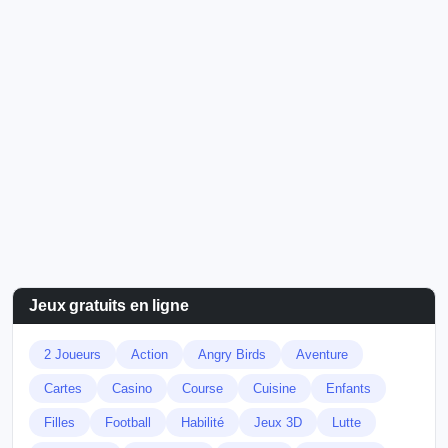
Jeux gratuits en ligne
2 Joueurs
Action
Angry Birds
Aventure
Cartes
Casino
Course
Cuisine
Enfants
Filles
Football
Habilité
Jeux 3D
Lutte