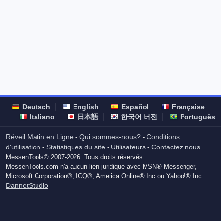
Deutsch
English
Español
Française
Italiano
日本語
한국어 버전
Português
Réveil Matin en Ligne
Qui sommes-nous?
Conditions
-
-
d'utilisation
Statistiques du site
Utilisateurs
Contactez nous
-
-
-
MessenTools© 2007-2026. Tous droits réservés.
MessenTools.com n'a aucun lien juridique avec MSN® Messenger,
Microsoft Corporation®, ICQ®, America Online® Inc ou Yahoo!® Inc
DannetStudio