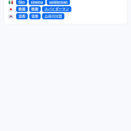
film
cinema
spiderman
映画
映画
スパイダーマン
영화
영화
스파이더맨