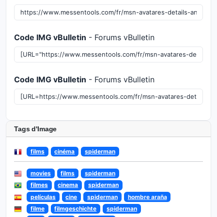
Code IMG vBulletin
- Forums vBulletin
Code IMG vBulletin
- Forums vBulletin
Tags d'Image
films
cinéma
spiderman
movies
films
spiderman
filmes
cinema
spiderman
películas
cine
spiderman
hombre araña
filme
filmgeschichte
spiderman