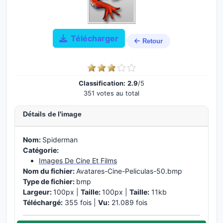
Télécharger
Retour
Classification:
2.9
/5
351 votes au total
Détails de l'image
Nom:
Spiderman
Catégorie:
Images De Cine Et Films
Nom du fichier:
Avatares-Cine-Peliculas-50.bmp
Type de fichier:
bmp
Largeur:
100px |
Taille:
100px |
Taille:
11kb
Téléchargé:
355 fois |
Vu:
21.089 fois