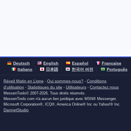
Deutsch
English
Español
Française
Italiano
日本語
한국어 버전
Português
Réveil Matin en Ligne
Qui sommes-nous?
Conditions
-
-
d'utilisation
Statistiques du site
Utilisateurs
Contactez nous
-
-
-
MessenTools© 2007-2026. Tous droits réservés.
MessenTools.com n'a aucun lien juridique avec MSN® Messenger,
Microsoft Corporation®, ICQ®, America Online® Inc ou Yahoo!® Inc
DannetStudio