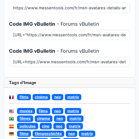
Code IMG vBulletin
- Forums vBulletin
Code IMG vBulletin
- Forums vBulletin
Tags d'Image
films
cinéma
neo
matrix
movies
films
neo
matrix
filmes
cinema
neo
matrix
películas
cine
neo
matrix
filme
filmgeschichte
neo
matrix