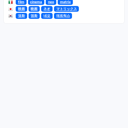
film
cinema
neo
matrix
映画
映画
ネオ
マトリックス
영화
영화
네오
매트릭스