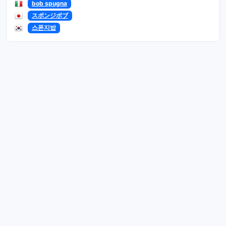
bob spugna
スポンジボブ
스폰지밥