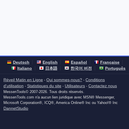
Deutsch
English
Español
Française
Italiano
日本語
한국어 버전
Português
Réveil Matin en Ligne
Qui sommes-nous?
Conditions
-
-
d'utilisation
Statistiques du site
Utilisateurs
Contactez nous
-
-
-
MessenTools© 2007-2026. Tous droits réservés.
MessenTools.com n'a aucun lien juridique avec MSN® Messenger,
Microsoft Corporation®, ICQ®, America Online® Inc ou Yahoo!® Inc
DannetStudio