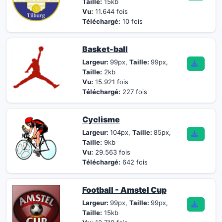
Taille:
15kb
Vu:
11.644 fois
Téléchargé:
10 fois
Basket-ball
Largeur:
99px,
Taille:
99px,
Taille:
2kb
Vu:
15.921 fois
Téléchargé:
227 fois
Cyclisme
Largeur:
104px,
Taille:
85px,
Taille:
9kb
Vu:
29.563 fois
Téléchargé:
642 fois
Football - Amstel Cup
Largeur:
99px,
Taille:
99px,
Taille:
15kb