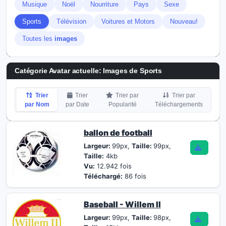
Musique
Noël
Nourriture
Pays
Sexe
Sports
Télévision
Voitures et Motors
Nouveau!
Toutes les
images
Catégorie Avatar actuelle: Images de Sports
Trier
Trier
Trier par
Trier par
par Nom
par Date
Popularité
Téléchargements
ballon de football
Largeur:
99px,
Taille:
99px,
Taille:
4kb
Vu:
12.942 fois
Téléchargé:
86 fois
Baseball - Willem II
Largeur:
99px,
Taille:
98px,