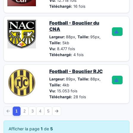
Vu:
12.718 fois
Téléchargé:
16 fois
Football - Bouclier du
CNA
Largeur:
88px,
Taille:
95px,
Taille:
5kb
Vu:
8.477 fois
Téléchargé:
4 fois
Football - Bouclier RJC
Largeur:
89px,
Taille:
88px,
Taille:
4kb
Vu:
15.053 fois
Téléchargé:
28 fois
1
2
3
4
5
Afficher la page
1
de
5