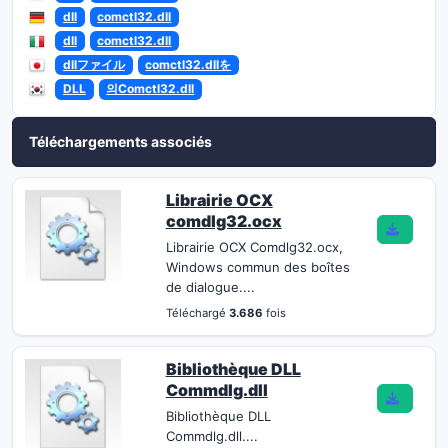
dll
comctl32.dll
dll
comctl32.dll
dllファイル
comctl32.dllを
DLL
의Comctl32.dll
Téléchargements associés
Librairie OCX
comdlg32.ocx
Librairie OCX Comdlg32.ocx,
Windows commun des boîtes
de dialogue....
Téléchargé
3.686
fois
Bibliothèque DLL
Commdlg.dll
Bibliothèque DLL
Commdlg.dll....