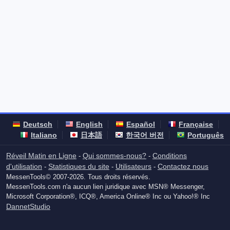
Deutsch
English
Español
Française
Italiano
日本語
한국어 버전
Português
Réveil Matin en Ligne
Qui sommes-nous?
Conditions
-
-
d'utilisation
Statistiques du site
Utilisateurs
Contactez nous
-
-
-
MessenTools© 2007-2026. Tous droits réservés.
MessenTools.com n'a aucun lien juridique avec MSN® Messenger,
Microsoft Corporation®, ICQ®, America Online® Inc ou Yahoo!® Inc
DannetStudio