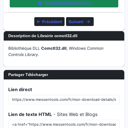
Ajouter Liste de Favoris
Précédent
Suivant
Description de Librairie comctl32.dll
Bibliothèque DLL
Comctl32.dll
,
Windows Common
Controls Library
.
Partager Télécharger
Lien direct
Lien de texte HTML
- Sites Web et Blogs