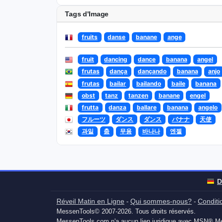
Tags d'Image
fruits
danse
banane
ange
fruit
dancing
dance
banana
angel
frutas
dança
dançando
banana
anjo
frutas
bailar
bailando
baile
banana
obst
tanz
tanzen
banane
engel
frutta
danza
ballare
banana
angelo
フルーツ
ダンス
ダンス
バナナ
天使
과일
춤
무용
바나나
엔젤
D
Réveil Matin en Ligne
Qui sommes-nous?
Conditio
-
-
MessenTools© 2007-2026. Tous droits réservés.
MessenTools.com n'a aucun lien juridique avec MSN® Me