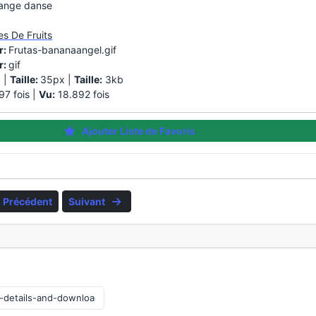
ange danse
s De Fruits
r:
Frutas-bananaangel.gif
r:
gif
 |
Taille:
35px |
Taille:
3kb
7 fois |
Vu:
18.892 fois
Ajouter Liste de Favoris
Précédent
Suivant