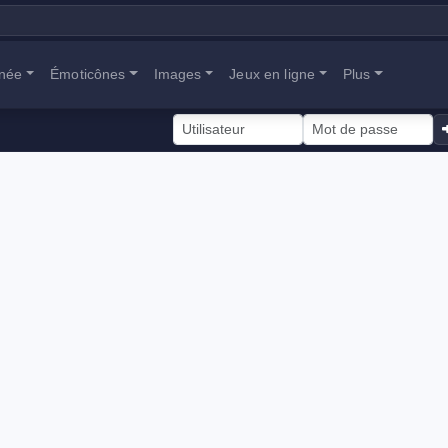
anée
Émoticônes
Images
Jeux en ligne
Plus