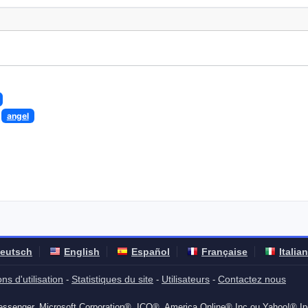
angel
eutsch
English
Español
Française
Italia
ns d'utilisation
Statistiques du site
Utilisateurs
Contactez nous
-
-
-
ssenger, Microsoft Corporation®, ICQ®, America Online® Inc ou Yahoo!® I