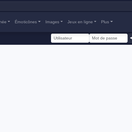
anée
Émoticônes
Images
Jeux en ligne
Plus