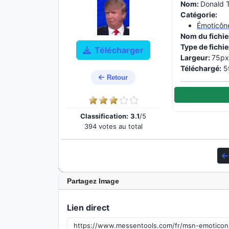
Nom:
Donald 
Catégorie:
Émoticôn
Nom du fichie
Type de fichie
Télécharger
Largeur:
75px
Téléchargé:
59
Retour
Classification:
3.1
/5
394 votes au total
Partagez Image
Lien direct