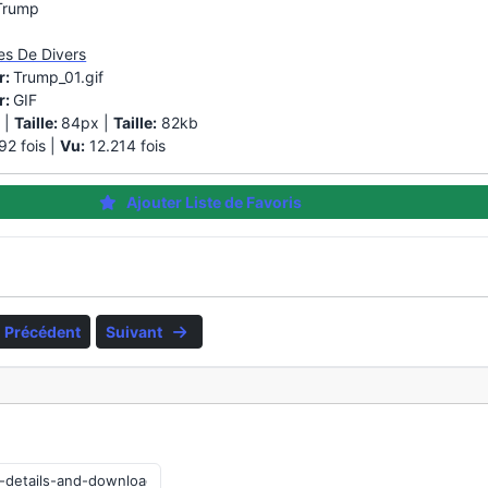
Trump
es De Divers
r:
Trump_01.gif
r:
GIF
 |
Taille:
84px |
Taille:
82kb
2 fois |
Vu:
12.214 fois
Ajouter Liste de Favoris
Précédent
Suivant