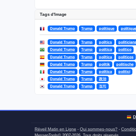
Tags d'Image
Donald Trump
Trump
politique
politiqu
Donald Trump
Trump
politics
politician
Donald Trump
Trump
política
político
Donald Trump
Trump
politica
politicos
Donald Trump
Trump
politik
politische
Donald Trump
Trump
politica
politici
Donald Trump
Trump
政治
Donald Trump
Trump
정치
D
Réveil Matin en Ligne
Qui sommes-nous?
Conditio
-
-
MessenTools© 2007-2026. Tous droits réservés.