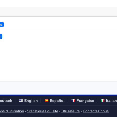
es
s
eutsch
English
Español
Française
Italia
ns d'utilisation
Statistiques du site
Utilisateurs
Contactez nous
-
-
-