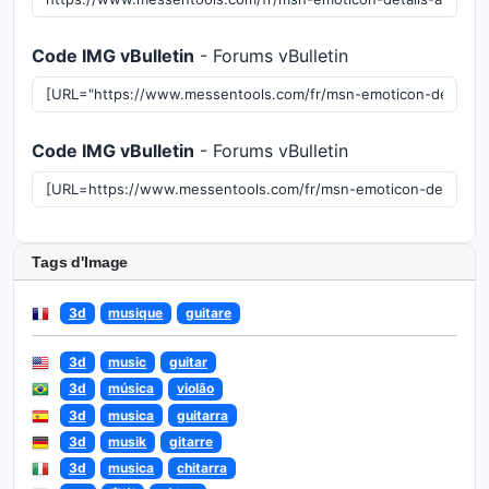
Code IMG vBulletin
- Forums vBulletin
Code IMG vBulletin
- Forums vBulletin
Tags d'Image
3d
musique
guitare
3d
music
guitar
3d
música
violão
3d
musica
guitarra
3d
musik
gitarre
3d
musica
chitarra