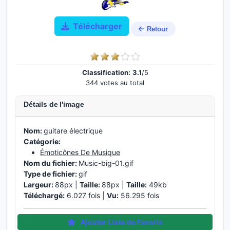
Télécharger
Retour
Classification:
3.1
/5
344 votes au total
Détails de l'image
Nom:
guitare électrique
Catégorie:
Émoticônes De Musique
Nom du fichier:
Music-big-01.gif
Type de fichier:
gif
Largeur:
88px |
Taille:
88px |
Taille:
49kb
Téléchargé:
6.027 fois |
Vu:
56.295 fois
Ajouter Liste de Favoris