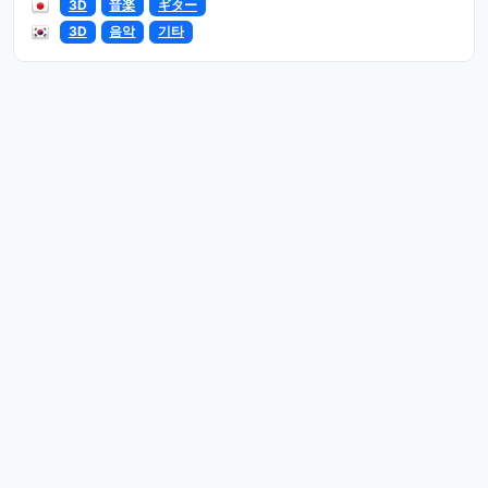
3D
音楽
ギター
3D
음악
기타