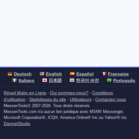
Deutsch
English
Español
Française
Italiano
日本語
한국어 버전
Português
Réveil Matin en Ligne
Qui sommes-nous?
Conditions
-
-
d'utilisation
Statistiques du site
Utilisateurs
Contactez nous
-
-
-
MessenTools© 2007-2026. Tous droits réservés.
MessenTools.com n'a aucun lien juridique avec MSN® Messenger,
Microsoft Corporation®, ICQ®, America Online® Inc ou Yahoo!® Inc
DannetStudio