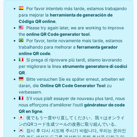
Por favor intentelo más tarde, estamos trabajando
para mejorar la
herramienta de generación de
Código QR online
.
Please try again later, we are working to improve
the
online QR Code generator tool
.
Por favor, tente novamente mais tarde, estamos
trabalhando para melhorar a
ferramenta gerador
online QR code
.
Si prega di riprovare più tardi, stiamo lavorando
per migliorare la linea
strumento generatore di codici
QR
.
Bitte versuchen Sie es später erneut, arbeiten wir
daran, die
Online QR Code Generator Tool
zu
verbessern.
S'il vous plaît essayer de nouveau plus tard, nous
nous efforçons d'améliorer l'outil
générateur de code
QR en ligne
.
後でもう一度やり直してください、我々はオンライ
ンのQRコード生成ツールの改善に取り組んでいる。
잠시 후 다시 시도해 주시기 바랍니다, 우리는 온라인
QR 코드 생성기 도구를 개선하기 위해 최선을 다하고 있