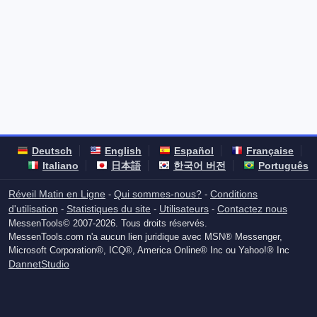
Deutsch
English
Español
Française
Italiano
日本語
한국어 버전
Português
Réveil Matin en Ligne
Qui sommes-nous?
Conditions
-
-
d'utilisation
Statistiques du site
Utilisateurs
Contactez nous
-
-
-
MessenTools© 2007-2026. Tous droits réservés.
MessenTools.com n'a aucun lien juridique avec MSN® Messenger,
Microsoft Corporation®, ICQ®, America Online® Inc ou Yahoo!® Inc
DannetStudio