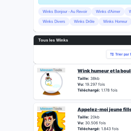
Winks Bonjour - Au Revoir
Winks d'Aimer
W
Winks Divers
Winks Drôle
Winks Horreur
Tous les Winks
Trier pa
Wink humeur et la boul
Taille:
38kb
Vu:
19.297 fois
Téléchargé:
1.178 fois
Appelez-moi jeune fill
Taille:
20kb
Vu:
30.506 fois
Téléchargé:
1.843 fois