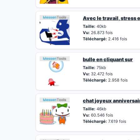
Avec le travail, stress e
Taille:
40kb
Vu:
26.873 fois
Téléchargé:
2.416 fois
bulle en cliquant sur
Taille:
75kb
Vu:
32.472 fois
Téléchargé:
2.958 fois
chat joyeux anniversai
Taille:
46kb
Vu:
60.546 fois
Téléchargé:
7.619 fois