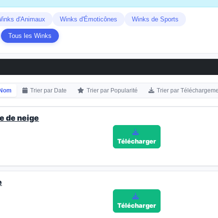
inks d'Animaux
Winks d'Émoticônes
Winks de Sports
Tous les Winks
r Nom
Trier par Date
Trier par Popularité
Trier par Téléchargem
e de neige
Télécharger
e
Télécharger