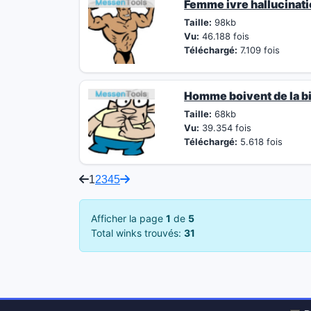
Femme ivre hallucinat
Taille:
98kb
Vu:
46.188 fois
Téléchargé:
7.109 fois
Homme boivent de la bi
Taille:
68kb
Vu:
39.354 fois
Téléchargé:
5.618 fois
1
2
3
4
5
Afficher la page
1
de
5
Total winks trouvés:
31