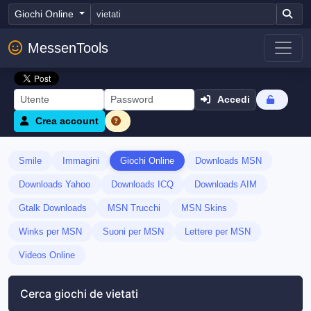
Giochi Online
MessenTools
Accedi
Crea account
Smile
Immagini
Giochi Online
Downloads MSN
Downloads Yahoo
Downloads ICQ
Downloads AIM
Gtalk Downloads
MSN Trucchi
MSN Skins
Winks per MSN
Suoni per MSN
Lettere per MSN
Videos Online
Cerca giochi de vietati