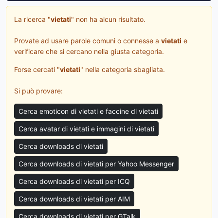
La ricerca "
vietati
" non ha alcun risultato.
Provate ad usare parole comuni o connesse a
vietati
e
verificare che si cercano nella giusta categoria.
Forse cercati "
vietati
" nella categoria sbagliata.
Si può provare:
Cerca emoticon di vietati e faccine di vietati
Cerca avatar di vietati e immagini di vietati
Cerca downloads di vietati
Cerca downloads di vietati per Yahoo Messenger
Cerca downloads di vietati per ICQ
Cerca downloads di vietati per AIM
Cerca downloads di vietati per GTalk