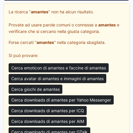
La ricerca "
amantes
" non ha alcun risultato.
Provate ad usare parole comuni o connesse a
amantes
e
verificare che si cercano nella giusta categoria.
Forse cercati "
amantes
" nella categoria sbagliata.
Si può provare:
Cerca emoticon di amantes e faccine di amantes
Cerca avatar di amantes e immagini di amantes
Cerca giochi de amantes
Cerca downloads di amantes per Yahoo Messenger
Cerca downloads di amantes per ICQ
Cerca downloads di amantes per AIM
Cerca downloads di amantes per GTalk