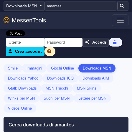
Downloads MSN
MessenTools
Accedi
Crea account
Smile
Immagini
Giochi Online
Downloads MSN
Downloads Yahoo
Downloads ICQ
Downloads AIM
Gtalk Downloads
MSN Trucchi
MSN Skins
Winks per MSN
Suoni per MSN
Lettere per MSN
Videos Online
Cerca downloads di amantes