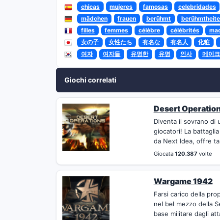
chicas
mujeres
famosas
celebridades
mädchen
frauen
berühmt
berühmtheite
filles
femmes
célèbre
célébrités
maq
女の子
女性たち
有名な
有名人
化粧
여자
여자들
유명한
유명
인사
메이크
Giochi correlati
Desert Operatio
Diventa il sovrano di 
giocatori! La battagli
da Next Idea, offre ta
Giocata
120.387
volte
Wargame 1942
Farsi carico della pro
nel bel mezzo della S
base militare dagli att