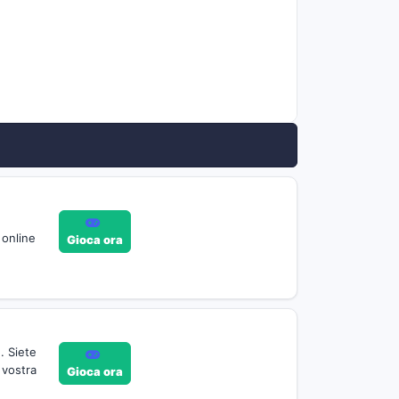
 online
Gioca ora
. Siete
 vostra
Gioca ora