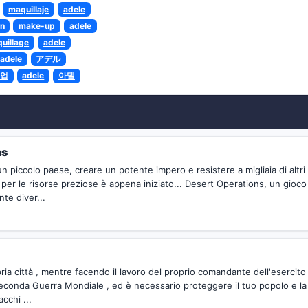
maquillaje
adele
n
make-up
adele
uillage
adele
adele
アデル
업
adele
아델
ns
un piccolo paese, creare un potente impero e resistere a migliaia di altri
a per le risorse preziose è appena iniziato... Desert Operations, un gioco
nte diver...
pria città , mentre facendo il lavoro del proprio comandante dell'esercito 
econda Guerra Mondiale , ed è necessario proteggere il tuo popolo e la
acchi ...