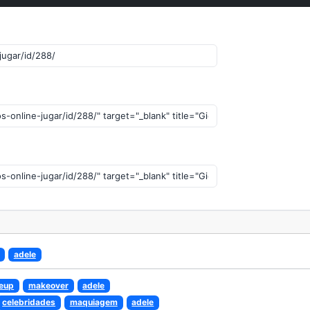
adele
eup
makeover
adele
celebridades
maquiagem
adele