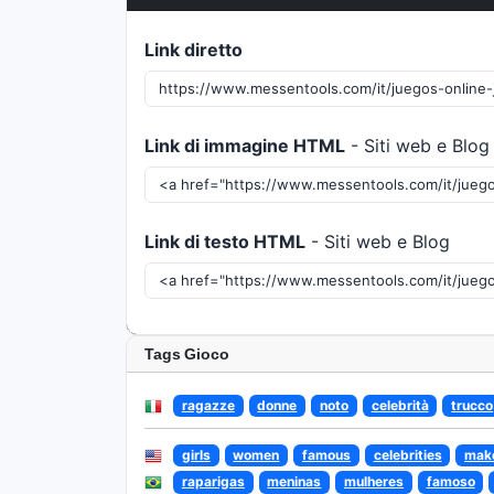
Link diretto
Link di immagine HTML
- Siti web e Blog
Link di testo HTML
- Siti web e Blog
Tags Gioco
ragazze
donne
noto
celebrità
trucco
girls
women
famous
celebrities
mak
raparigas
meninas
mulheres
famoso