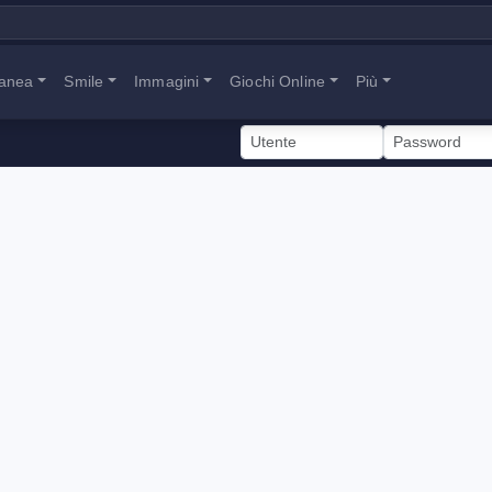
tanea
Smile
Immagini
Giochi Online
Più