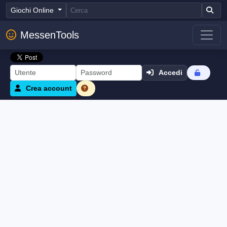
Giochi Online
MessenTools
Accedi
Crea account