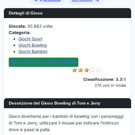
Precedente
Successivo
Dettagli di Gioco
Giocata:
30.882 volte.
Categoria:
Giochi Sport
Giochi Bowling
Giochi Bambini
Salva sulla Lista dei Preferiti
Classificazione:
3.3
/5
275 voti in totale
Descrizione del Gioco Bowling di Tom e Jerry
Gioco divertente per i bambini di bowling con i personaggi
di Tom e Jerry, utilizzare il mouse per indicare l'indirizzo
dove si passi la palla.