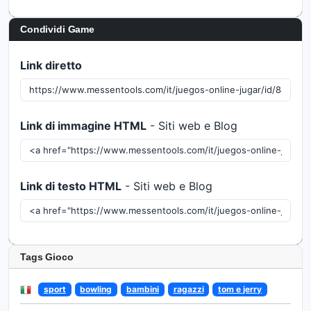
Condividi Game
Link diretto
Link di immagine HTML
- Siti web e Blog
Link di testo HTML
- Siti web e Blog
Tags Gioco
sport
bowling
bambini
ragazzi
tom e jerry