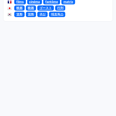
films
cinéma
fantôme
matrix
映画
映画
ゴースト
行列
영화
영화
귀신
매트릭스