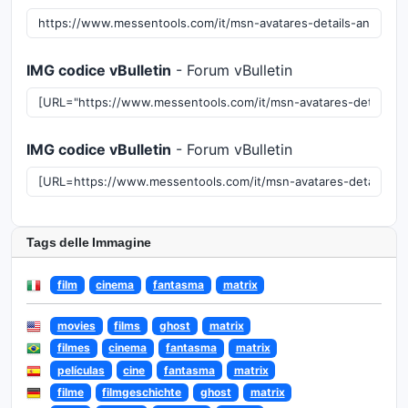
IMG codice vBulletin
- Forum vBulletin
IMG codice vBulletin
- Forum vBulletin
Tags delle Immagine
film
cinema
fantasma
matrix
movies
films
ghost
matrix
filmes
cinema
fantasma
matrix
películas
cine
fantasma
matrix
filme
filmgeschichte
ghost
matrix