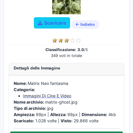
Scaricare
Indietro
Classificazione:
3.0
/5
349 voti in totale
Dettagli delle Immagine
Nome:
Matrix Neo fantasma
Categoria:
Immagini Di Cine E Video
Nome archivio:
matrix-ghost.jpg
Tipo di archivio:
jpg
Ampiezza:
99px |
Altezza:
99px |
Dimensione:
4kb
Scaricato:
1.028 volte |
Visto:
29.866 volte