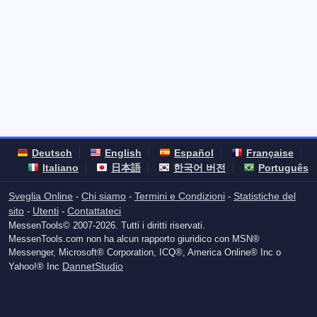
Deutsch
English
Español
Française
Italiano
日本語
한국어 버전
Português
Sveglia Online
Chi siamo
Termini e Condizioni
Statistiche del
-
-
-
sito
Utenti
Contattateci
-
-
MessenTools© 2007-2026. Tutti i diritti riservati.
MessenTools.com non ha alcun rapporto giuridico con MSN®
Messenger, Microsoft® Corporation, ICQ®, America Online® Inc o
DannetStudio
Yahoo!® Inc