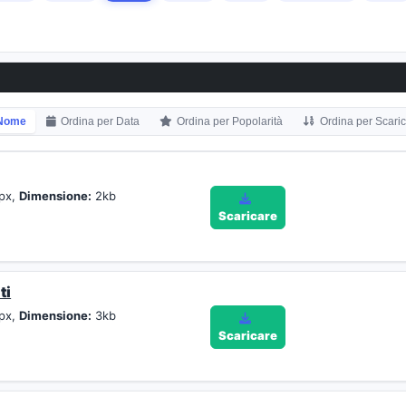
 Nome
Ordina per Data
Ordina per Popolarità
Ordina per Scari
px,
Dimensione:
2kb
Scaricare
ti
px,
Dimensione:
3kb
Scaricare