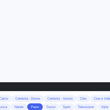
Calcio
Celebrità - Donne
Celebrità - Uomini
Cibo
Cine e Vid
usica
Natale
Paesi
Sesso
Sport
Televisione
Varie