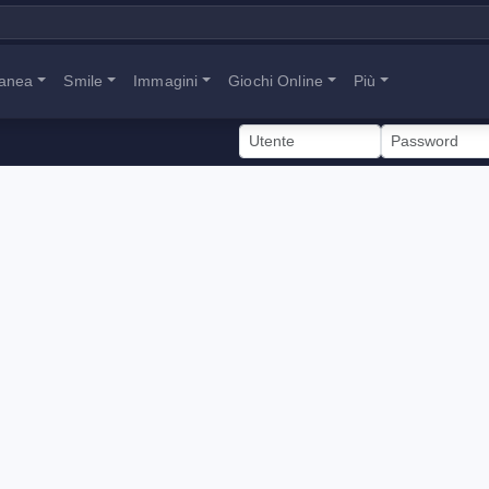
tanea
Smile
Immagini
Giochi Online
Più