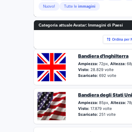
Nuovo!
Tutte le
immagini
Categoria attuale Avatar: Immagini di Paesi
Ordina per
Bandiera d'Inghilterra
Ampiezza:
72px,
Altezza:
68
Visto:
28.829 volte
Scaricato:
692 volte
Bandiera degli Stati Uni
Ampiezza:
85px,
Altezza:
78
Visto:
17.879 volte
Scaricato:
251 volte