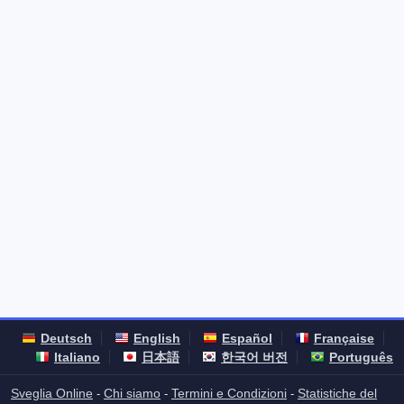
Deutsch
English
Español
Française
Italiano
日本語
한국어 버전
Português
Sveglia Online
Chi siamo
Termini e Condizioni
Statistiche del
-
-
-