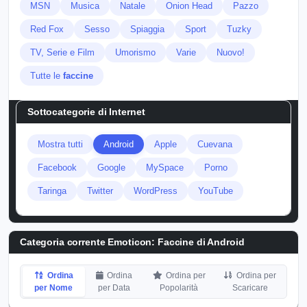
MSN
Musica
Natale
Onion Head
Pazzo
Red Fox
Sesso
Spiaggia
Sport
Tuzky
TV, Serie e Film
Umorismo
Varie
Nuovo!
Tutte le
faccine
Sottocategorie di
Internet
Mostra tutti
Android
Apple
Cuevana
Facebook
Google
MySpace
Porno
Taringa
Twitter
WordPress
YouTube
Categoria corrente Emoticon:
Faccine di Android
Ordina
Ordina
Ordina per
Ordina per
per Nome
per Data
Popolarità
Scaricare